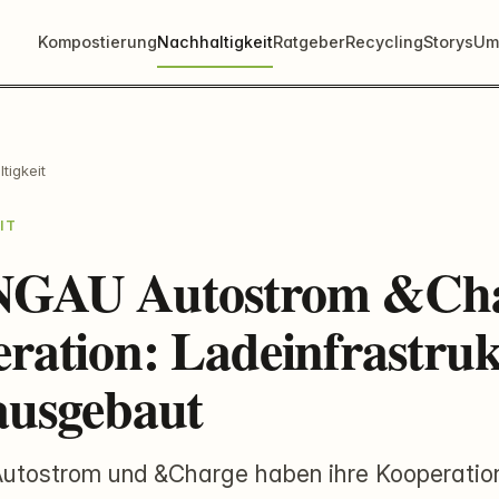
Kompostierung
Nachhaltigkeit
Ratgeber
Recycling
Storys
Um
tigkeit
IT
GAU Autostrom &Ch
ration: Ladeinfrastru
ausgebaut
tostrom und &Charge haben ihre Kooperatio