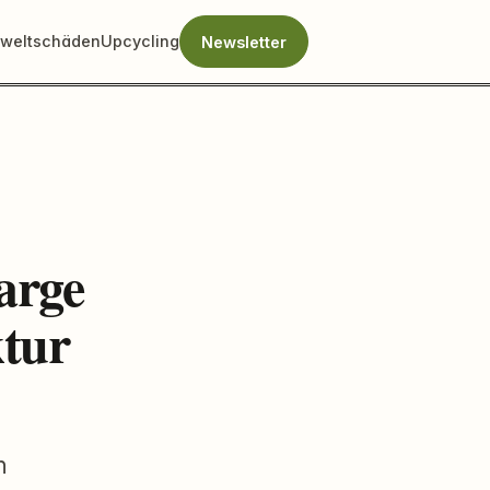
weltschäden
Upcycling
Newsletter
arge
ktur
n