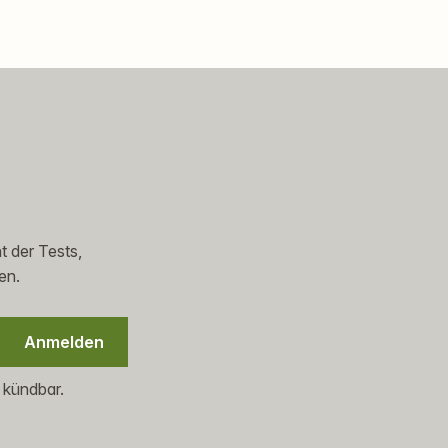
t der Tests,
en.
Anmelden
 kündbar.