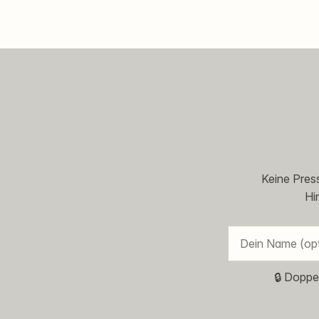
Keine Press
Hi
🔒 Doppe