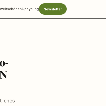
weltschäden
Upcycling
Newsletter
o-
AN
tliches