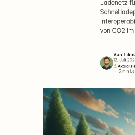
Ladenetz fü
Schnelllade
Interoperabi
von CO2 im 
Von
Tilm
12. Juli 20
Aktualisi
·
3 min Le