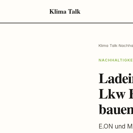
Klima Talk
Klima Talk
›
Nachhal
NACHHALTIGKE
Ladei
Lkw 
bauen
E.ON und MA