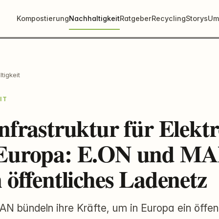
Kompostierung
Nachhaltigkeit
Ratgeber
Recycling
Storys
Um
tigkeit
IT
nfrastruktur für Elektr
Europa: E.ON und M
 öffentliches Ladenetz
N bündeln ihre Kräfte, um in Europa ein öffen