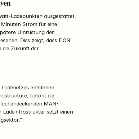
iven
watt-Ladepunkten ausgestattet.
5 Minuten Strom für eine
 spätere Umrüstung der
sehen. Dies zeigt, dass E.ON
 die Zukunft der
n Ladenetzes entstehen.
astructure, betont die
s flächendeckenden MAN-
r Ladeinfrastruktur setzt einen
gsektor.“