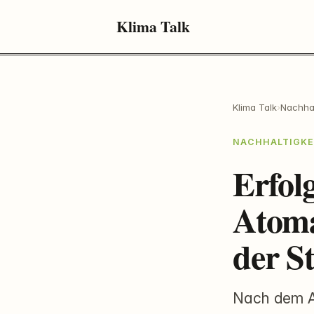
Klima Talk
Klima Talk
›
Nachhal
NACHHALTIGKE
Erfol
Atoma
der S
Nach dem At