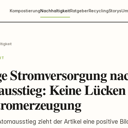
Kompostierung
Nachhaltigkeit
Ratgeber
Recycling
Storys
Um
tigkeit
IT
ge Stromversorgung na
usstieg: Keine Lücken 
tromerzeugung
omausstieg zieht der Artikel eine positive Bil