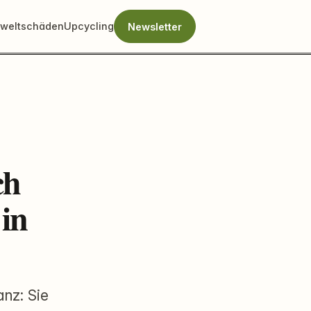
weltschäden
Upcycling
Newsletter
ch
in
anz: Sie