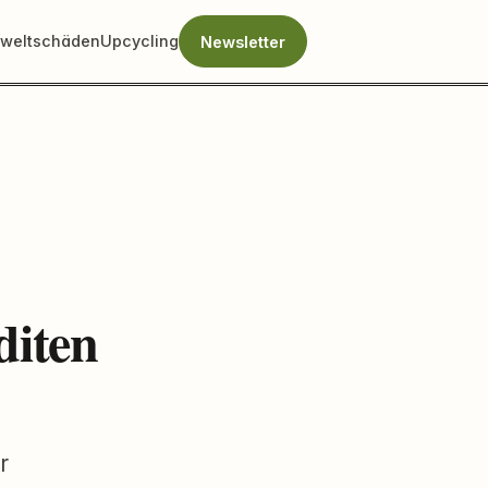
weltschäden
Upcycling
Newsletter
diten
r