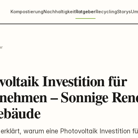
Kompostierung
Nachhaltigkeit
Ratgeber
Recycling
Storys
Um
er
oltaik Investition für
nehmen – Sonnige Ren
ebäude
erklärt, warum eine Photovoltaik Investition fü